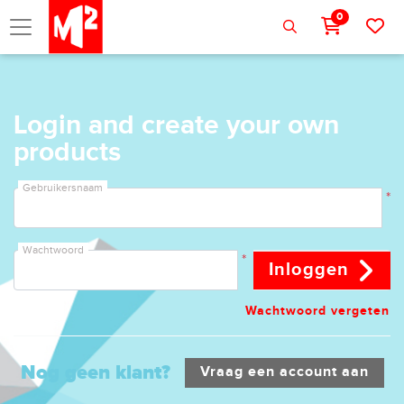
0
Login and create your own
products
Gebruikersnaam
*
Wachtwoord
*
Inloggen
Wachtwoord vergeten
Nog geen klant?
Vraag een account aan